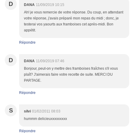
D
DANA
11/09/2019 10:15
Ah! je vous remercie de votre réponse. Du coup, en attendant
votre réponse, j'avais préparé mon repas du midi ; donc, je
testerai vos yaourts aux framboises cet après-midi. Bon
appétit.
Répondre
D
DANA
11/09/2019 07:46
Bonjour, peut-on y mettre des framboises fraîches s'il vous
plaît? J'aimerais faire votre recette de suite. MERCI DU
PARTAGE.
Répondre
S
silvi
01/02/2011 08:03
hummm delicieuxxxxxxxxx
Répondre