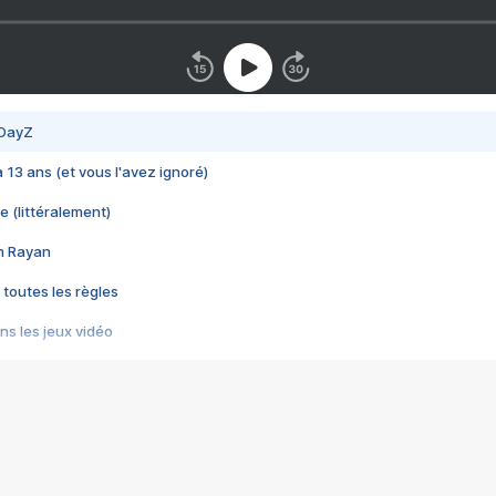
 DayZ
 a 13 ans (et vous l'avez ignoré)
e (littéralement)
im Rayan
 toutes les règles
s les jeux vidéo
us choquant de Rockstar ? - Le scandale BULLY
e plus moche de Steam
du RÊVE tourne au CAUCHEMAR
pendant 8 heures