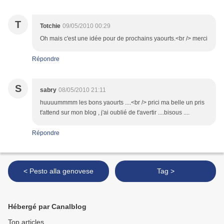
T
Totchie
09/05/2010 00:29
Oh mais c'est une idée pour de prochains yaourts.<br /> merci
Répondre
S
sabry
08/05/2010 21:11
huuuummmm les bons yaourts ....<br /> prici ma belle un pris
t'attend sur mon blog , j'ai oublié de t'avertir ....bisous ....
Répondre
< Pesto alla genovese
Tag >
Hébergé par Canalblog
Top articles