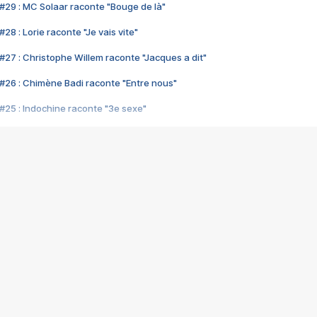
#29 : MC Solaar raconte "Bouge de là"
28 : Lorie raconte "Je vais vite"
#27 : Christophe Willem raconte "Jacques a dit"
#26 : Chimène Badi raconte "Entre nous"
#25 : Indochine raconte "3e sexe"
#24 : Zaho raconte "C'est chelou"
#23 : Patrick Bruel raconte "Au café des délices"
#22 : Kyo raconte "Le chemin"
#21 : Nolwenn Leroy raconte "Cassé"
#20 : Patrick Hernandez raconte "Born to be alive"
#19 : Lorie raconte "Près de moi"
#18 : Michael Jones raconte "A nos actes manqués" (avec Jean-Jacque
#17 : Khaled raconte "Aïcha"