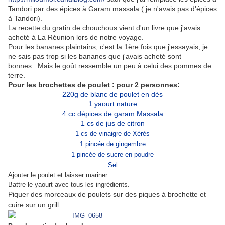
Tandori par des épices à Garam massala ( je n'avais pas d'épices
à Tandori).
La recette du gratin de chouchous vient d'un livre que j'avais
acheté à La Réunion lors de notre voyage.
Pour les bananes plaintains, c'est la 1ère fois que j'essayais, je
ne sais pas trop si les bananes que j'avais acheté sont
bonnes...Mais le goût ressemble un peu à celui des pommes de
terre.
Pour les brochettes
de poulet : pour 2 personnes:
220g
de blanc de poulet
en dés
1 yaourt nature
4 cc dépices de garam Massala
1 cs de jus de citron
1 cs de vinaigre de Xérès
1 pincée de gingembre
1 pincée de sucre en poudre
S
el
Ajouter le poulet et laisser mariner.
Battre le yaourt avec tous les ingrédients.
Piquer
des morceaux de
poulets sur des piques à brochette et
cuire sur un grill.