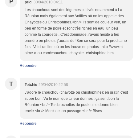
P
prici
30/04/2010 04:11
Les chouchous sont des légumes cultivés notamment à La
Réunion mais également aux Antilles où on les appelle des
Chayottes ou Christophines.<br /> Ils sont de couleur vert, un
peu en forme de poire et sont très riches en eau, un peu
comme la courgette...C'est dommage, j'avais hésité à les
prendre en photos, j'aurais du! Bon ce sera pour la prochaine
fois...Voici un lien où on les trouve en photos : http://www.mi-
aime-a-ou.com/chouchou_chayotte_christophine.htm
Répondre
T
Totchie
29/04/2010 22:58
J'adore le chouchou (chayotte ou christophine): en gratin c'est
super bon. Vu le nom que tu leur donnes : ça sent bon la
Réunion.<br /> Tes brochettes de poulet me donne bien
envie.<br /> Merci de ton passage.<br /> Bises
Répondre