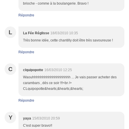
brioche - comme à la boulangerie. Bravo !
Répondre
L
La Fée Réglisse
18/03/2010 10:35
Très bonne idée, cette chantilly doit être très savoureuse !
Répondre
C
clquipopotte
16/03/2010 12:25
Waouhhhhhhhhhhhhhhhhhhh ... Je vais passer acheter des
carambars , dés ce soir !!!<br />
CLquipopotte&hearts;&hearts;&hearts;
Répondre
Y
yaya
15/03/2010 20:59
C'est super bravo!!