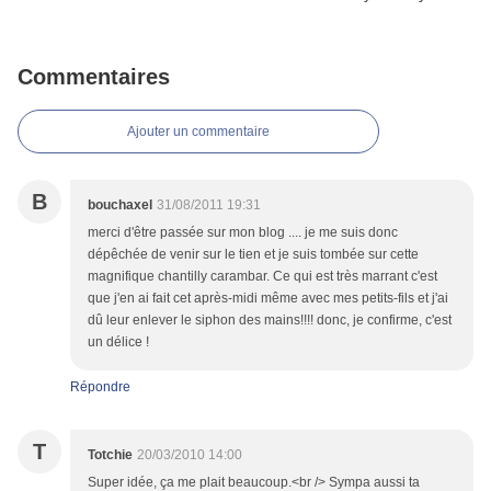
Commentaires
Ajouter un commentaire
B
bouchaxel
31/08/2011 19:31
merci d'être passée sur mon blog .... je me suis donc
dépêchée de venir sur le tien et je suis tombée sur cette
magnifique chantilly carambar. Ce qui est très marrant c'est
que j'en ai fait cet après-midi même avec mes petits-fils et j'ai
dû leur enlever le siphon des mains!!!! donc, je confirme, c'est
un délice !
Répondre
T
Totchie
20/03/2010 14:00
Super idée, ça me plait beaucoup.<br /> Sympa aussi ta