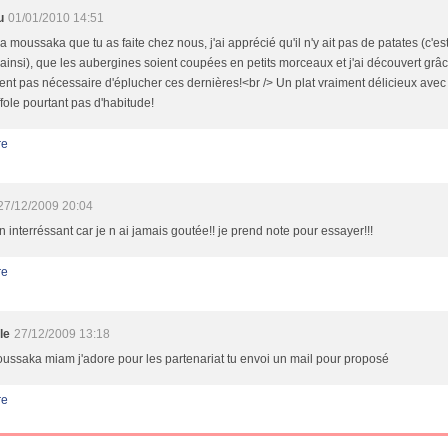
u
01/01/2010 14:51
la moussaka que tu as faite chez nous, j'ai apprécié qu'il n'y ait pas de patates (c
 ainsi), que les aubergines soient coupées en petits morceaux et j'ai découvert grâce à
ent pas nécessaire d'éplucher ces dernières!<br /> Un plat vraiment délicieux avec 
ffole pourtant pas d'habitude!
re
27/12/2009 20:04
en interréssant car je n ai jamais goutée!! je prend note pour essayer!!!
re
le
27/12/2009 13:18
ussaka miam j'adore pour les partenariat tu envoi un mail pour proposé
re