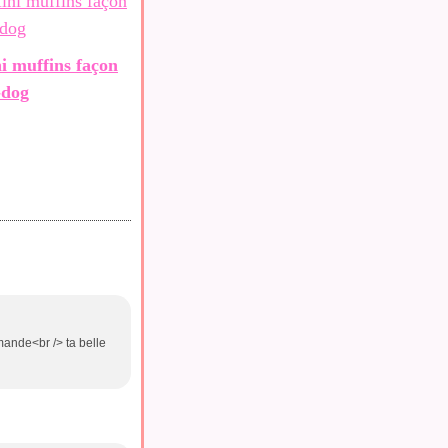
i muffins façon
-dog
mmande<br /> ta belle