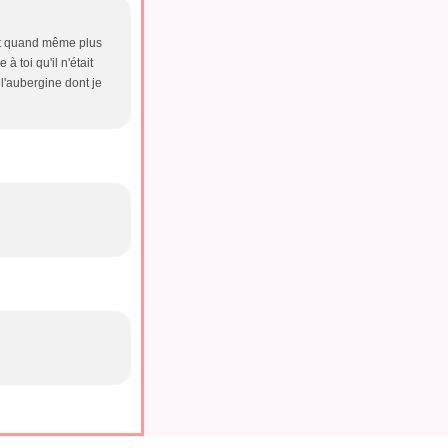
'est quand même plus
 toi qu'il n'était
l'aubergine dont je