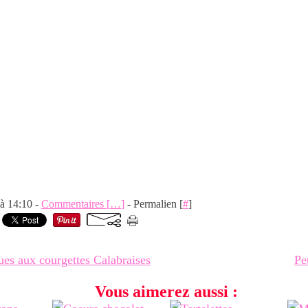
 à 14:10 -
Commentaires [
…
]
- Permalien [
#
]
ues aux courgettes Calabraises
Pet
Vous aimerez aussi :