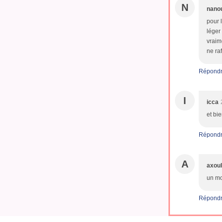
N
nano
pour 
léger
vraim
ne ra
Répond
I
icca
et bi
Répond
A
axoul
un mo
Répond