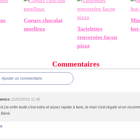
ons
Coeurs chocolat
Min
moelleux
Tartelettes
hot
renversées façon
pizza
Commentaires
Ajouter un commentaire
benco
11/02/2010 11:46
st j'ai enfin testé,c'est extra et assez rapide à faire, le mari s'est régalé et en reco
r Béné
re