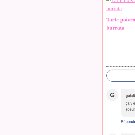
Tarte poivr
burrata
G
guial
ça y e
soeu
Répond