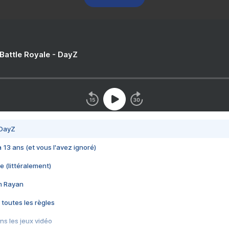
 Battle Royale - DayZ
 DayZ
 a 13 ans (et vous l'avez ignoré)
e (littéralement)
im Rayan
 toutes les règles
s les jeux vidéo