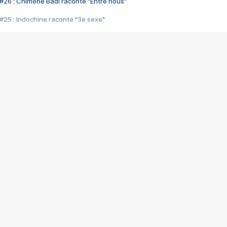
#26 : Chimène Badi raconte "Entre nous"
#25 : Indochine raconte "3e sexe"
#24 : Zaho raconte "C'est chelou"
#23 : Patrick Bruel raconte "Au café des délices"
#22 : Kyo raconte "Le chemin"
#21 : Nolwenn Leroy raconte "Cassé"
#20 : Patrick Hernandez raconte "Born to be alive"
#19 : Lorie raconte "Près de moi"
#18 : Michael Jones raconte "A nos actes manqués" (avec Jean-Jacque
#17 : Khaled raconte "Aïcha"
#16 : Corneille raconte "Parce qu'on vient de loin"
#15 : Indochine raconte "L'aventurier"
14 : Lorie raconte "Sur un air latino"