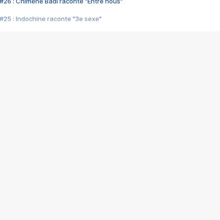
#26 : Chimène Badi raconte "Entre nous"
#25 : Indochine raconte "3e sexe"
#24 : Zaho raconte "C'est chelou"
#23 : Patrick Bruel raconte "Au café des délices"
#22 : Kyo raconte "Le chemin"
#21 : Nolwenn Leroy raconte "Cassé"
#20 : Patrick Hernandez raconte "Born to be alive"
#19 : Lorie raconte "Près de moi"
#18 : Michael Jones raconte "A nos actes manqués" (avec Jean-Jacque
#17 : Khaled raconte "Aïcha"
#16 : Corneille raconte "Parce qu'on vient de loin"
#15 : Indochine raconte "L'aventurier"
14 : Lorie raconte "Sur un air latino"