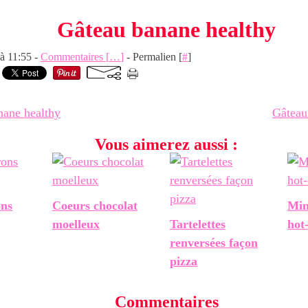
Gâteau banane healthy
 à 11:55 -
Commentaires [
…
]
- Permalien [
#
]
nane healthy
Gâteau
Vous aimerez aussi :
ons
Coeurs chocolat
Min
moelleux
Tartelettes
hot
renversées façon
pizza
Commentaires